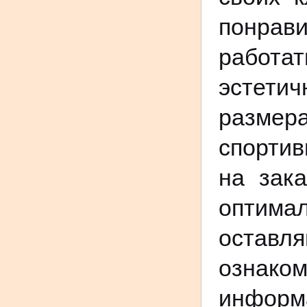
понрав
работа
эстети
размер
спорти
на зак
оптима
оставл
ознак
информ