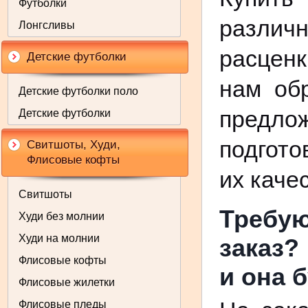
Футболки
разли
Лонгсливы
расценк
Детские футболки
нам об
Детские футболки поло
предло
Детские футболки
подгото
Свитшоты, Худи,
Флисовые кофты
их каче
Свитшоты
Требу
Худи без молнии
Худи на молнии
заказ?
Флисовые кофты
и она 
Флисовые жилетки
Флисовые пледы