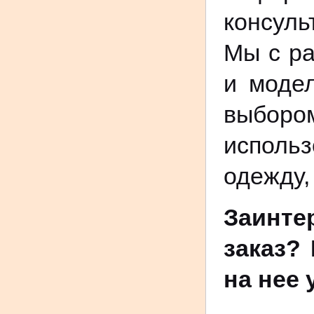
консуль
Мы с ра
и модел
выборо
использ
одежду,
Заинте
заказ?
на нее 