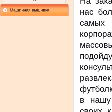
На зака
нас бо
Машинная вышивка
самых 
корпор
массовы
подой
консул
развле
футболк
в нашу
своих 