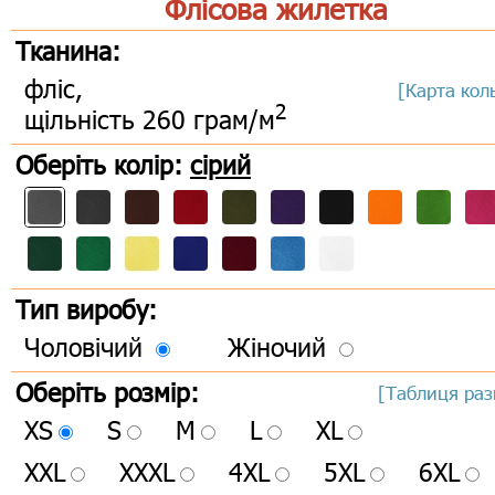
Флісова жилетка
Тканина:
фліс,
[Карта кол
2
щільність 260 грам/м
Оберіть колір:
сірий
Тип виробу:
Чоловічий
Жіночий
Оберіть розмір:
[Таблиця раз
XS
S
M
L
XL
XXL
XXXL
4XL
5XL
6XL