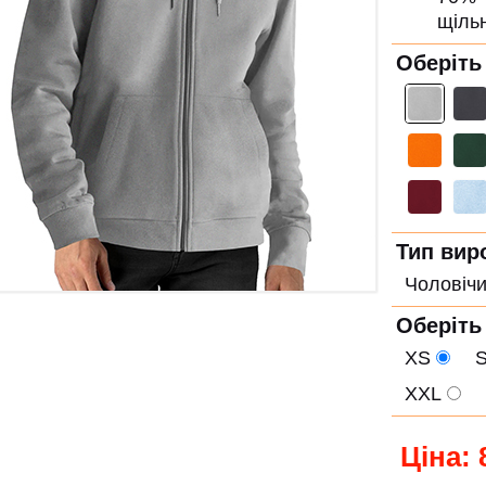
щільніс
Оберіть
Тип вир
Чоловіч
Оберіть
XS
XXL
X
Ціна: