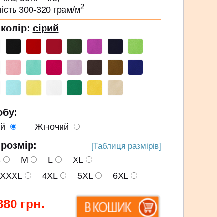
2
ть 300-320 грам/м
 колір:
сірий
обу:
ий
Жіночий
 розмір:
[Таблиця размірів]
S
M
L
XL
XXL
4XL
5XL
6XL
880
грн.