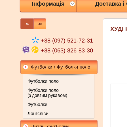
Інформація
Доставка і
RU
UA
ХУДІ 
+38 (097) 521-72-31
+38 (063) 826-83-30
Футболки / Футболки поло
Футболки поло
Футболки поло
(з довгим рукавом)
Футболки
Лонгсліви
Дитячі футболки