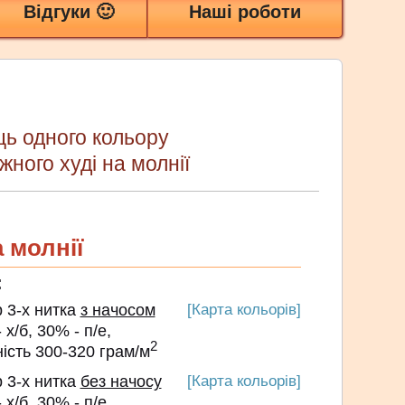
Відгуки 🙂
Наші роботи
ць одного кольору
жного худі на молнії
а молнії
:
 3-х нитка
з начосом
[Карта кольорів]
б, 30% - п/е,
2
ть 300-320 грам/м
 3-х нитка
без начосу
[Карта кольорів]
б, 30% - п/е,