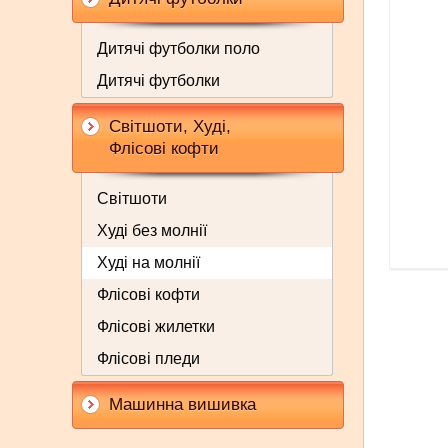
Дитячі футболки поло
Дитячі футболки
Світшоти, Худі,
Флісові кофти
Світшоти
Худі без молнії
Худі на молнії
Флісові кофти
Флісові жилетки
Флісові пледи
Машинна вишивка