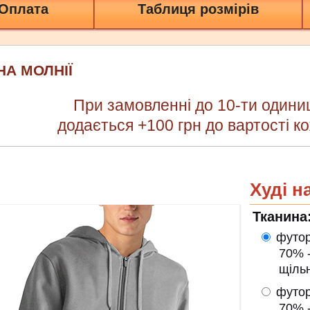
 Оплата
Таблиця розмірів
НА МОЛНІЇ
При замовленні до 10-ти одини
додається +100 грн до вартості ко
Худі н
Тканина
футор
70% - х/
щільніс
футор
70% - х/